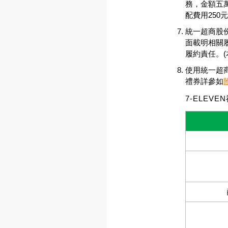
務，金額五萬
配費用250
統一超商股
面載明相關
履約責任。(
使用統一超
禮券詳參如
7-ELEV