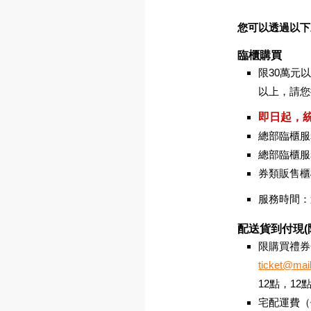
您可以透過以下
臨櫃購買
限30萬元
以上，請您
即日起，統
總部臨櫃服
總部臨櫃服務洽詢
券類販售櫃
服務時間：
配送貨到付現(
限購買禮券
ticket@mai
12點，1
宅配運費（