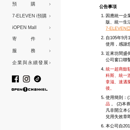
預購
公告事項
因應統一企
7-ELEVEN i預購
版、統一生活
iOPEN Mall
7-ELEVE
自105年9
寄件
使用，感謝
服務
近來坊間盛
公司窗口聯
企業與永續發展
統一超商餘額
科斯、統一
拿滋、速邁樂加
後。
使用簡則：(
品
。 (2
凡非開立本
兌用失效章
本公司自2