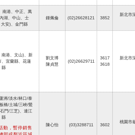
、南港、中正、萬
新北市
內湖、中山、士
鍾佩倫
(02)26628121
3852
大安)、金門縣
、南港、文山)、新
劉文博
3617
新北市
市、宜蘭縣、花蓮
(02)26629711
陳貞慧
3618
縣
蘆洲/淡水/林口/泰
/板橋/土城/三峽/鶯
/石門/三芝)、連江
縣
桃園市
陳心怡
(03)3288711
3602
部活動，暫停銷售
總部或鄰近區域