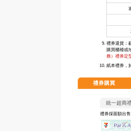
禮券退貨：
購買櫃檯或
務）禮券定
紙本禮券，
禮券購買
統一超商
禮券採面額出售方