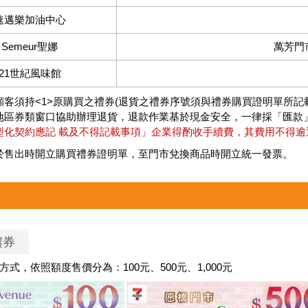
速邁樂加油中心
Semeur聖娜
萬芳門
21世紀風味館
顧客須持<1>原購買之禮券(退貨之禮券序號須與禮券購買證明單所記
地區券類窗口協助辦理退貨，退款作業基於現金安全，一律採「匯款
型化契約應記 載及不得記載事項」企業得酌收手續費，其費用不得逾
於售出時開立購買禮券證明單，至門市兌換商品時開立統一發票。
禮券
式，依照額度售價分為：100元、500元、1,000元​