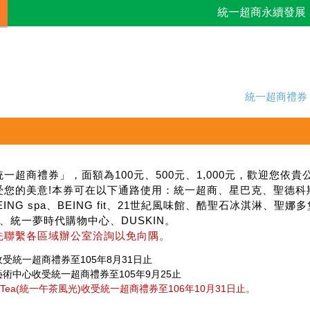
統一超商永續發展
統一超商禮券
一超商禮券」，面額為100元、500元、1,000元，歡迎您
受您的美意!本券可在以下通路使用：統一超商、星巴克、聖德科
 、BEING spa、BEING fit、21世紀風味館、酷聖石冰淇
ZA、統一夢時代購物中心、DUSKIN。
先聯繫各區域辦公室洽詢以免向隅。
受統一超商禮券至105年8月31日止
術中心收受統一超商禮券至105年9月25止
oon Tea(統一午茶風光)收受統一超商禮券至106年10月31日止。