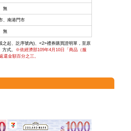
無
市、南港門市
無
載之起、訖序號內)、<2>禮券購買證明單，至原
」方式。
※依經濟部109年4月10日「商品（服
返還金額百分之三。