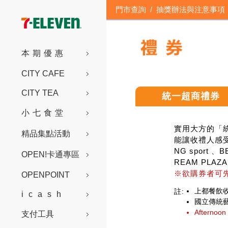
門市查詢
/
抽獎辦法與注意事項
本期優惠
CITY CAFE
CITY TEA
統一超商禮券
小七食堂
實用大方的「統
精品集點活動
能讓收禮人感
NG sport
OPEN!卡通專區
REAM PLA
※欲購券者可
OPENPOINT
上都餐飲收
註:
icash
國立傳統藝
Aftern
支付工具