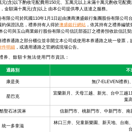
元(含)以下酌收宅配費用150元、五萬元以上未滿十萬元酌收宅配費
元，金額滿十萬元(含)以上 由本公司提供專人送達之服務。
份有限公司於民國110年1月1日起由澳商澳盛銀行集團股份有限公
履約保證訊息，禮券持有人得於
澳盛銀行網站
，依其持有之禮券編號
本公司與玉山商業銀行股份有限公司信託部簽訂之禮劵預收款信託契約於2
商禮券通路之部分櫃位並非開立本公司或使用本券通路之統一發票，
附件明細
，或適用通路之官網或現場公告。
EN禮券、餘額卡無法使用門市資訊：
通路別
不
康是美
無(7-ELEVEN禮券
宜蘭新月、天母三越、新光、台中三越1
星巴克
葉
酷聖石冰淇淋
信新門市、桃新門市、中新門市、南
林口三井、兒童新樂園、新天地、台南、大
統一多拿滋