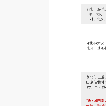
台北市(信義
華、大同、
林、北投、
台北市(大安
北市、基隆
新北市(三重/
山/新莊/樹林
歌/八里/五股
*8/7因內
一日，請洽