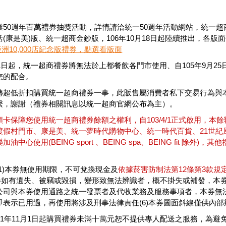
業50週年百萬禮券抽獎活動，詳情請洽統一50週年活動網站，統一
(康是美)版、統一超商金鈔版，106年10月18日起陸續推出，各
N亞洲10,000店紀念版禮券，點選看版面
月1日起，統一超商禮券將無法於上都餐飲各門市使用、自105年9月
您的配合。
傳超低折扣購買統一超商禮券一事，此販售屬消費者私下交易行為與
繫，謝謝（禮券相關訊息以統一超商官網公布為主）。
卡保障您使用統一超商禮券餘額之權利，自103/4/1正式啟用，本餘
渡假村門市、康是美、統一夢時代購物中心、統一時代百貨、21世紀
油中心使用(BEING sport 、BEING spa、BEING fit 
1)本券無使用期限，不可兌換現金及
依據菸害防制法第12條第3款規
)本券如有遺失、被竊或毀損，變形致無法辨識者，概不掛失或補發，本
公司與本券使用通路之統一發票者及代收業務及服務事項者，本券無法使
即表示已用過，再使用將涉及刑事法律責任(6)本券圖面斜線僅供內部
011年11月1日起購買禮券未滿十萬元恕不提供專人配送之服務，為