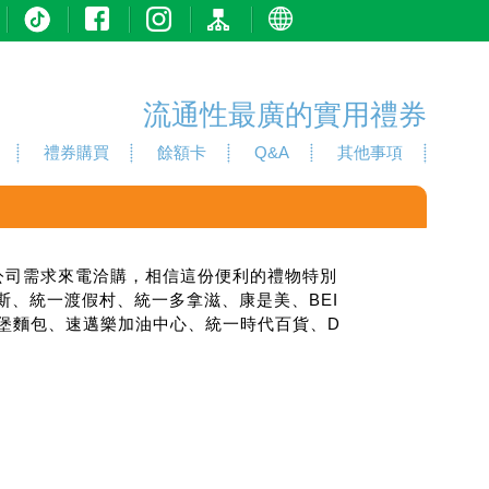
流通性最廣的實用禮券
禮券購買
餘額卡
Q&A
其他事項
依貴公司需求來電洽購，相信這份便利的禮物特別
斯、統一渡假村、統一多拿滋、康是美、BEI
淋、聖娜多堡麵包、速邁樂加油中心、統一時代百貨、D