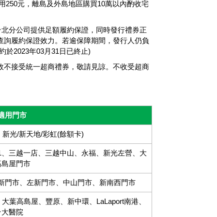
用250元，離島及外島地區購買10萬以內酌收宅
司台北分公司提供足額履約保證，同時發行禮券正
查詢履約保證效力。若逾保障期間，發行人仍負
023年03月31日已終止)
故不接受統一超商禮券，敬請見諒。不收受超商
適用門市
)、新光/新天地/彩虹(餘額卡)
1、三越一店、三越中山、永福、新光左營、大
高島屋門市
新門市、左新門市、中山門市、新南西門市
葉高島屋、豐原、新中環、LaLaport南港、
台大醫院