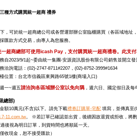
三種方式購買統一超商 禮券
以下，可於統一超商總公司或各營運部辦公室臨櫃購買（各區域地址，
採匯款方式交易，由專人為您服務。
一超商總部可使用icash Pay，支付購買統一超商禮卷。此
務自2023/9/1起~委由統一集團-安源資訊股份有限公司銷售並開
電話：(02)-2747-8711#2207，(02)-8752-3999#1634
檯位置：台北市信義區東興路65號1樓(商場入口)
週一~週五
請洽詢各區域辦公室以免向隅
，週六日、國定假日及每
限總部)
金額10萬元(不含)以下。請先下載
禮券訂購單-宅配
填寫，並傳真至(02)
l.7-11.com.tw
。 ※若訂單已確認並出貨，後續因故退貨或拒收，將酌
2點過後視為明日訂單，到貨時間也將順延一天。
僅收現金，恕不接受匯款）