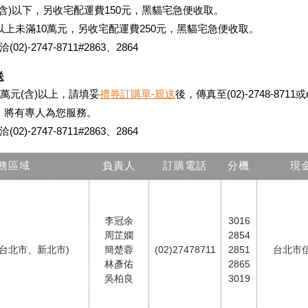
(含)以下，另收宅配運費150元，黑貓宅急便收取。
以上未滿10萬元，另收宅配運費250元，黑貓宅急便收取。
2)-2747-8711#2863、2864
送
0萬元(含)以上，請填妥
禮券訂購單-親送
後，傳真至(02)-2748-8711
，將有專人為您服務。
2)-2747-8711#2863、2864
務區域
負責人
訂購電話
分機
現
李冠余
3016
周芷嫻
2854
台北市、新北市)
簡楚蓉
(02)27478711
2851
台北市
林彥佑
2865
吳柏良
3019