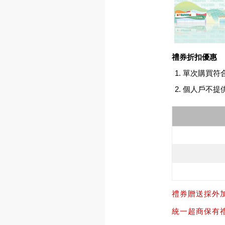
禮券折扣優惠
單次購買符
個人戶不提
禮券贈送採外
統一超商保有