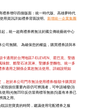
超商禮券增印四個版面：統一時代版、高雄夢時代
版面使用資訊詳如禮券背面說明。
新增統一企業集團
25日起，統一超商禮券將無法於國立傳統藝術中心
本公司無關。 為確保您的權益，購買禮券請與本
額卡適用於台灣地區7-ELEVEN、星巴克、聖德
風味館、酷聖石冰淇淋、聖娜多堡麵包、統一多
除外)，其他禮券適用之關係企業恕無法使用。詳細說明如
定 ，恕於本公司門市無法使用禮券/餘額卡購買菸
券若毀損但重要內容仍可辨識者，可申請補發(3)
用(4)無凹印反仿冒商標等無效(5)蓋有本券已
辨識之用。
避免耽誤您寶貴的時間，建議使用宅配禮券之服