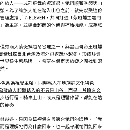
的旅人——成群飛舞的紫斑蝶。牠們順著季節與山
憩。為了讓旅人能在踏入山谷之前，就先感受這份
理處攜手 7-ELEVEN，共同打造「紫斑蝶主題門
」為主題，並結合超商的休憩與補給機能，成為旅
僅有兩大紫斑蝶越冬谷地之一，與墨西哥帝王斑蝶
十萬隻紫斑蝶自北台灣及海外飛返茂林越冬，形成珍貴
世界級生態品牌」，希望在保育與旅遊之間找到溫
然。
與山林色系為視覺主軸，同時融入在地族群文化特色——
，象徵旅人即將踏入的不只是山谷，而是一片擁有文
步道行程、騎車上山，或只是短暫停留，都能在這
的節奏。
林越冬，是因為這裡保有最適合牠們的環境，「我
而是理解牠們為什麼回來、也一起守護牠們能回來