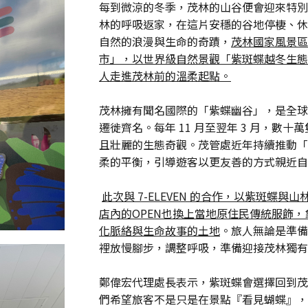
每到微涼的冬季，茂林的山谷便會迎來特別
林的呼吸返家，在這片安穩的谷地停棲、休
自然的浪漫與生命的奇蹟，
茂林國家風景區管
市」，以世界級自然景觀「紫斑蝶越冬生態
人走進茂林前的溫柔起點。
茂林擁有聞名國際的「紫蝶幽谷」，是全球
遷徙齊名。每年 11 月至翌年 3 月，數
且壯麗的生態奇觀。茂管處近年持續推動「
柔的平衡，引導遊客以更友善的方式親近自
此次與 7-ELEVEN 的合作，以紫斑蝶
店內的OPEN也換上當地原住民傳統服飾
化脈絡與生命故事的土地
。旅人無論是準備
裡放慢腳步，調整呼吸，準備迎接茂林獨有
鄭偉宏代理處長表示，紫斑蝶會選擇回到茂
們希望旅客不是只是在景點『看見蝴蝶』，