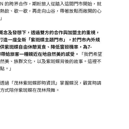
VEN 的跨界合作，期盼旅人從踏入這間門市開始，就
熱飲、歇一歇，再走向山谷，帶著放鬆而敞開的心
」
概念及發想下，透過雙方的合作與加盟主的重視，
共同打造一座全新「紫斑蝶主題門市」，於門市內外規
供紫斑蝶自由休憩覓食、降低窗殺機率，為7-
期待帶給旅客一種親近在地自然美的感受。
「我們希望
然美、族群文化，以及紫斑蝶背後的故事。這裡不
點。」
透過「茂林紫斑蝶即時資訊」掌握蝶況，觀賞時請
方式陪伴紫斑蝶在茂林飛舞。