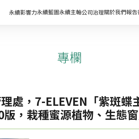
永續藍圖
永續主軸
關於我們
報告
永續影響力
公司治理
專欄
處，7-ELEVEN「紫斑蝶主
2.0版，栽種蜜源植物、生態