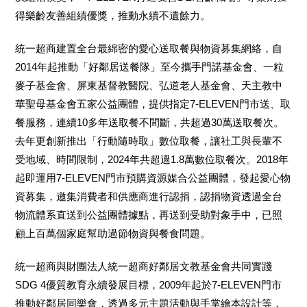
得樂齡友善組績優獎，推動永續不遺餘力。
統一超商建置全台最綿密的愛心送取餐與物資募集網絡，自
2014年起推動「好鄰居送餐隊」至今攜手門諾基金會、一粒
麥子基金會、屏東基督教醫院、弘道老人基金會、天主教中
華聖母基金會五家公益團體，提供指定7-ELEVEN門市送、取
餐服務，連續10多年送取餐不間斷，共超過30萬送取餐次。
去年更創新推出「行動隨時取」數位取餐，讓社工與長輩不
受地域、時間限制，2024年共超過1.8萬數位取餐次。2018年
起即運用7-ELEVEN門市預購資源媒合公益團體，發起愛心物
資募集，邀集消費者和供應商進行認捐，認捐物資透過全台
物流體系直送到公益團體據點，再送到受助對象手中，已照
顧上百萬個家庭幫助過節物資與餐食問題。
統一超商與財團法人統一超商好鄰居文教基金會共同實踐
SDG 4優質教育永續發展目標，2009年起於7-ELEVEN門市
推動好鄰居同樂會，透過多元主題活動與手掌繪本設計等，