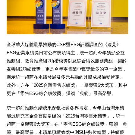
全球華人媒體最早推動的CSR暨ESG評鑑調查的《遠見》
ESG企業永續獎日前公布獎項得主，統一超商今年獲頒公益
推動組、教育推廣組2項楷模獎以及綜合績效服務業組、樂齡
友善組2項績優獎，更是今年零售業中獲獎最多的單一企業，
顯示統一超商在永續發展及多元共融的具體成果備受肯定。
此外，亦在「2025台灣零售永續獎」一舉榮獲6大獎項，其中
更在「零售ESG綜合績效獎」獲頒「典範」最高榮譽。
統一超商推動永續成果深獲社會各界肯定，今年由台灣永續
能源研究基金會首度舉辦的「2025台灣零售永續獎」，統一
超商一舉榮獲6大獎項，在「零售ESG綜合績效獎」獲頒「典
範」最高榮譽，永續單項績效獎中則深耕數位轉型，持續優