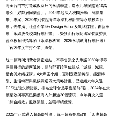
將全台門市打造成教室外的永續學堂，迄今共舉辦超過10萬
場次「好鄰居同樂會」。2014年起深入校園推動「閱讀勵
學」專案、2020年則發起青年永續扎根計畫等永續校園行
動，去年攜手社會企業5% Design Action及凱絡媒體，創新推
動「永續股長校園行動計畫」，榮獲由行政院國家發展委員
會與教育部指導的《永續教科書─ 2025永續教育行動評選》
「官方年度主打企業」殊榮。
統一超商與消費者緊密連結，率零售業之先承諾2050年淨零
碳排目標的超商通路，超前部署跨單位組成「減塑、減碳、
惜食與永續採購」4大專案小組，更制定產業轉型、能源轉
型、生活轉型與氣候調適四大策略計畫，已連續六年入選
DJSI道瓊永續指數、排名全球食品零售業前3強，2024年在永
續績效與專案已榮獲海內外超過30個獎項，今年再次入選
「綜合績效」服務業組，並獲得績優獎。
2025
年正式邁入超高齡社會，統一超商響應政府「因應超高