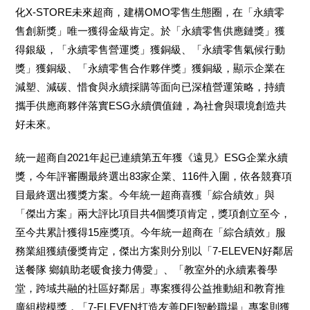
化X-STORE未來超商，建構OMO零售生態圈，在「永續零
售創新獎」唯一獲得金級肯定。於「永續零售供應鏈獎」獲
得銀級，「永續零售營運獎」獲銅級、「永續零售氣候行動
獎」獲銅級、「永續零售合作夥伴獎」獲銅級，顯示企業在
減塑、減碳、惜食與永續採購等面向已深植營運策略，持續
攜手供應商夥伴落實ESG永續價值鏈，為社會與環境創造共
好未來。
統一超商自2021年起已連續第五年獲《遠見》ESG企業永續
獎，今年評審團最終選出83家企業、116件入圍，依各競賽項
目最終選出獲獎方案。今年統一超商喜獲「綜合績效」與
「傑出方案」兩大評比項目共4個獎項肯定，獎項創立至今，
至今共累計獲得15座獎項。今年統一超商在「綜合績效」服
務業組獲績優獎肯定，傑出方案則分別以「7-ELEVEN好鄰居
送餐隊 鄉鎮助老暖食接力傳愛」、「教室外的永續素養學
堂，跨域共融的社區好鄰居」專案獲得公益推動組和教育推
廣組楷模獎，「7-ELEVEN打造友善DEI智齡職場」專案則獲