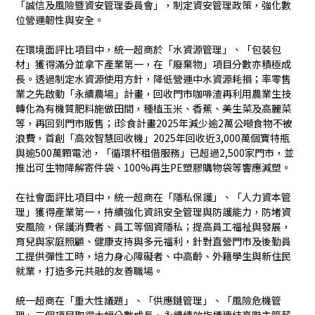
「誠信及風險暨資安管理委員會」，制定資安管理政策，強化數
位營運韌性與安全。
在環境面評比項目中，統一超商於「水資源管理」、「包裝包
材」獲得滿分並拿下產業第一，在「廢棄物」項目分數亦積極成
長。透過制定水資源使用方針，降低營運中水資源耗損；率零售
業之先啟動「永續農場」計畫，回收門市咖啡渣再利用農業生技
轉化為有機質肥料施做田間，種植玉米、香蕉、美生菜及高麗菜
等，再回到門市販售；i珍食計畫2025年減少逾2萬公噸食物不被
浪費，首創「高效智慧回收機」2025年回收近3,000萬個寶特瓶
與逾500萬顆電池，「循環杯租借服務」已超過2,500家門市，並
推出可生物降解寄件袋、100%再生PE塑膠購物袋等響應減塑。
在社會面評比項目中，統一超商在「隱私保護」、「人力資本管
理」獲得產業第一，持續強化資訊安全管理與防護能力，防堵資
安風險，保護消費者、員工等個資隱私；提高員工福祉與發展，
育兒與家庭照顧、健康支持與多元福利，針對直營門市及後勤員
工提供彈性工時，培力身心障礙者、中高齡、外籍學生與新住民
就業，打造多元共融的友善職場。
統一超商在「重大性議題」、「供應鏈管理」、「風險危機管