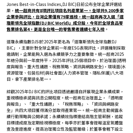
Jones Best-in-Class Indices,DJ BIC)日前公布全球企業評選結
果，
統一超商共
有8項評比項目名列產業第一。全球共9,200多家
企業參與評比，台灣企業僅有79家進榜，統一超商再次入選「道
瓊斯領先全球指數(DJ BIC World)」成分股，今年於全球食品零
售業排名第4，更是全台唯一的零售業者連續七年入榜
。
道瓊永續指數DJSI於2025年更名為「道瓊斯領先全球指數DJ
BIC」，主要針對全球企業前一年度ESG表現評比，評選機制採取
邀請制，企業能夠入選為永續競爭力之重要象徵。統一超商2025
年總分與前一年度持平，2025年評比25個項目中，於治理面(透明
度與報告、重大性議題、稅務策略、資訊與網路安全)，環境面(水
資源管理、包裝包材)與社會面(人力資本管理、隱私保護)八大項
目，拿下產業排名第一。
綜觀2025年DJ BIC的評比項目透過嚴謹自評展現企業永續成果，
重視積極承諾與訊息公開程度。統一超商在治理面上，「透明度
與報告」、「重大性議題」、「稅務策略」、「資訊與網路安
全」共四大項目獲得滿分並取得產業第一。統一超商主動揭露永
續行動策略與公開承諾；永續績效指標連結高階主管薪酬，追蹤
目標達成度及定期檢視積極度，每季亦於董事會提報溫室氣體盤
查及查證進度，提高治理獨立性及監管層級；於董事會轄下設立