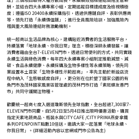
理」三個項目取得大幅分數成長，永續績效指標連結高階主管薪
酬，並結合四大永續專案小組，定期追蹤目標達成度及檢視積極
度；遵循ISO 20400永續採購指引，透過供應鏈自評、表彰供應商
等，領先打造「永續價值鏈」；進行全員風險培訓，加強風險內
稽與重大風險連結財務激勵機制。
統一超商以生活品牌為核心，建構貼近消費者的生活服務平台，
持續落實「地球永續、你我日常」理念，積極深耕永續發展，讓
消費者藉由全台7-ELEVEN門市，透過日常便利的方式，共同實踐
永續生活與綠色消費。每年四大永續專案小組制定推動減塑、減
碳、食品永續健康、永續採購及生物多樣性等永續策略，領先同
業設置本土首家「生物多樣性示範超商」，率先主動於新設店流
程中納入「生態敏感度自評」，更分別在位於墾丁國家公園的有
魚門市及茂林國家風景區管理處的茂林門市打造「紫斑蝶友善門
市」共同守護關注物種。
歡慶統一超商七度入選道瓊斯領先全球指數，全台超過7,300家7-
ELEVEN門市同慶，自5月2日至5月4日推出限時優惠活動，購買
指定天素地蔬商品、瓶裝水與CITY CAFE /CITY PRIMA燕麥拿鐵
系列OPENPOINT點數10倍送，邀請大家一起落實「地球永續、
你我日常」。(詳細活動內容以官網或門市公告為主)