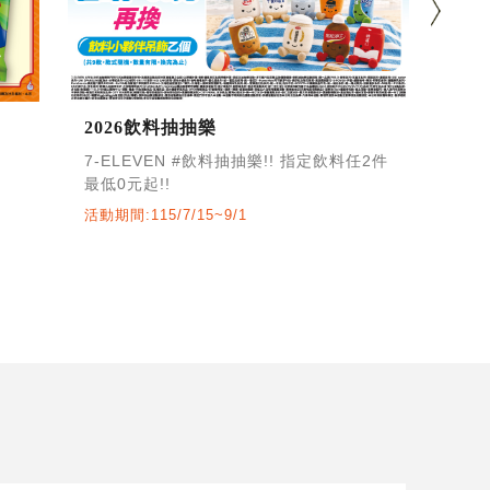
2026飲料抽抽樂
The
7-ELEVEN #飲料抽抽樂!! 指定飲料任2件
最低0元起!!
活動期間:115/7/15~9/1