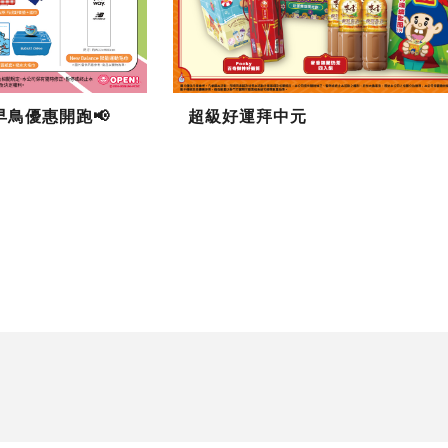
N 早鳥優惠開跑📢
超級好運拜中元