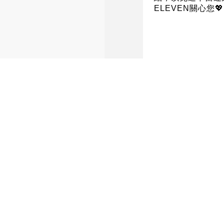
ELEVEN關心您💖
⚠重要提醒 ⚠ 近
ELEVEN在Thr
完成任務訊息」，此
方訊息，請勿受騙
站連結，以免遭不
💖7-ELEVEN關心
號外~號外~7-EL