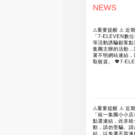
NEWS
⚠重要提醒 ⚠ 近
「7-ELEVEN
等活動誘騙顧客點
集團主辦的活動，
署不明網站連結，
取個資。 💖7-EL
⚠重要提醒 ⚠ 近
「統一集團小小店
點選連結，此非統
動，請勿受騙。請
結，以免遭不當連結