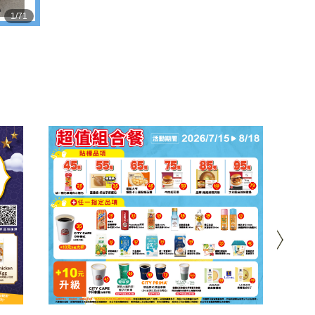
1
/
71