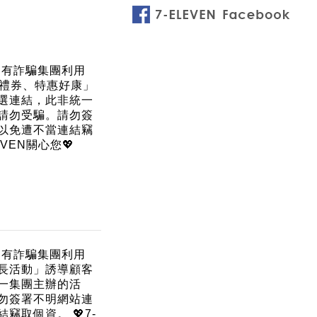
期有詐騙集團利用
數位禮券、特惠好康」
選連結，此非統一
請勿受騙。請勿簽
以免遭不當連結竊
EVEN關心您💖
期有詐騙集團利用
長活動」誘導顧客
一集團主辦的活
勿簽署不明網站連
竊取個資。 💖7-