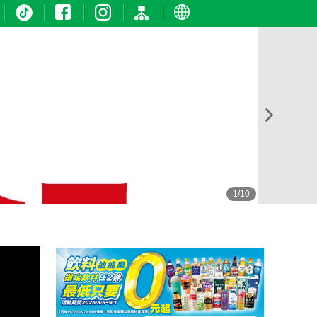
1
/
10