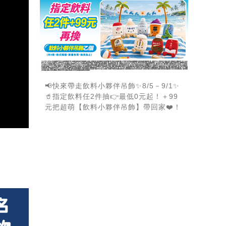
📢快來帶走飲料小夥伴吊飾✨8/5－9/1✨
🥤指定飲料任2件抽👉最低0元起！＋99
元把超萌【飲料小夥伴吊飾】帶回家❤️！