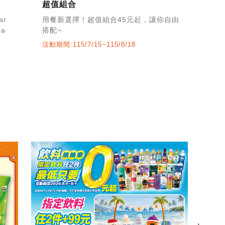
超值組合
週
ar
用餐新選擇！超值組合45元起，讓你自由
天
 a
搭配~
活動
活動期間:115/7/15~115/8/18