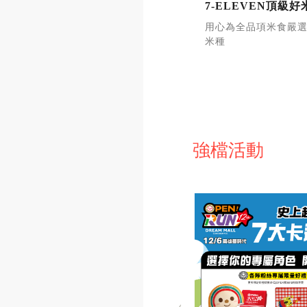
7-ELEVEN頂級
用心為全品項米食嚴
米種
強檔活動