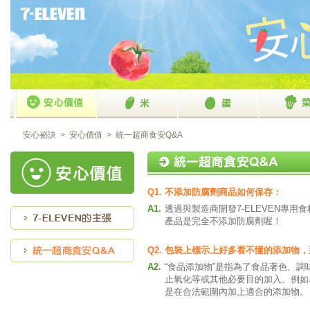
安心祕訣
>
安心價值
> 統一超商食安Q&A
Q1.
不添加防腐劑商品如何保存：
A1.
透過與製造商開發7-ELEVEN專
產品是完全不添加防腐劑喔！
Q2.
包裝上標示上好多看不懂的添加物，
A2.
“食品添加物”是指為了食品著色、
止氧化等或其他必要目的加入。例如
是在合法範圍內加上適合的添加物。