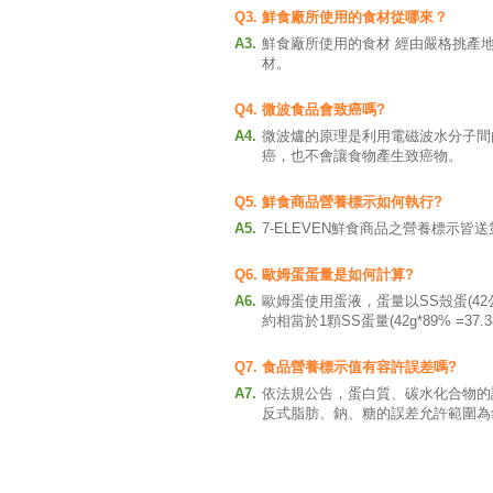
Q3.
鮮食廠所使用的食材從哪來？
A3.
鮮食廠所使用的食材 經由嚴格挑產
材。
Q4.
微波食品會致癌嗎?
A4.
微波爐的原理是利用電磁波水分子間
癌，也不會讓食物產生致癌物。
Q5.
鮮食商品營養標示如何執行?
A5.
7-ELEVEN鮮食商品之營養標示
Q6.
歐姆蛋蛋量是如何計算?
A6.
歐姆蛋使用蛋液，蛋量以SS殼蛋(42公
約相當於1顆SS蛋量(42g*89% =
Q7.
食品營養標示值有容許誤差嗎?
A7.
依法規公告，蛋白質、碳水化合物的
反式脂肪、鈉、糖的誤差允許範圍為≦