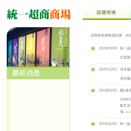
這裡有各個商場好康、好
2026/03/30
統一超
兒童親
2025/12/22
清水服
清水服
2019/02/25
國1泰
108
集乳室
場...
2018/11/29
統一超