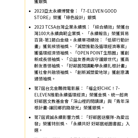
獲銀獎
2023亞太永續博覽會：「7-ELEVEN GOOD
STORE」榮獲「綠色設計」銀獎
2023 TCSA台灣企業永續獎：「綜合績效」榮獲台
灣100大永續典範企業獎、 「永續報告」榮獲貿易
百貨-第1類白金級。永續單項績效：「低碳行動計
畫」獲氣候領袖獎、「減塑推動及循環經濟專案」
獲循環經濟領袖獎、「OPEN POINT生態圈」獲創
新成長領袖獎、「公益友善商店守護銀世代」獲高
齡友善領袖獎、「好鄰居閱讀勵學永續扎根計畫」
獲社會共融領袖獎、「創新減塑愛地球」獲創意溝
通領袖獎。
第7屆台北金鵰微電影展：「福企好CHIC！7-
ELEVEN推動永續循環經濟」榮獲金獎、統一超商
好鄰居文教基金會「深山裡的閱讀課」與「青年深
根計畫-讓回鄉的路發光」榮獲銀獎。
第7屆資誠永續影響力獎：「好鄰居送餐隊-為愛出
發」榮獲特別獎、「永續共好 好鄰居紙圖書館」入
選。