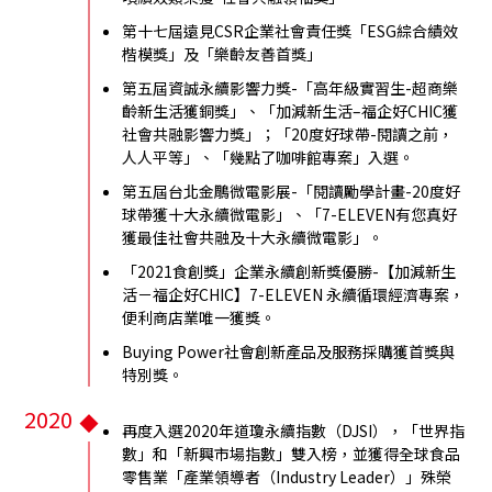
第十七屆遠見CSR企業社會責任獎「ESG綜合績效
楷模獎」及「樂齡友善首獎」
第五屆資誠永續影響力獎-「高年級實習生-超商樂
齡新生活獲銅獎」、「加減新生活–福企好CHIC獲
社會共融影響力獎」；「20度好球帶-閱讀之前，
人人平等」、「幾點了咖啡館專案」入選。
第五屆台北金鵰微電影展-「閱讀勵學計畫-20度好
球帶獲十大永續微電影」、「7-ELEVEN有您真好
獲最佳社會共融及十大永續微電影」。
「2021食創獎」企業永續創新獎優勝-【加減新生
活－福企好CHIC】7-ELEVEN 永續循環經濟專案，
便利商店業唯一獲獎。
Buying Power社會創新產品及服務採購獲首獎與
特別獎。
2020
再度入選2020年道瓊永續指數（DJSI），「世界指
數」和「新興市場指數」雙入榜，並獲得全球食品
零售業「產業領導者（Industry Leader）」殊榮