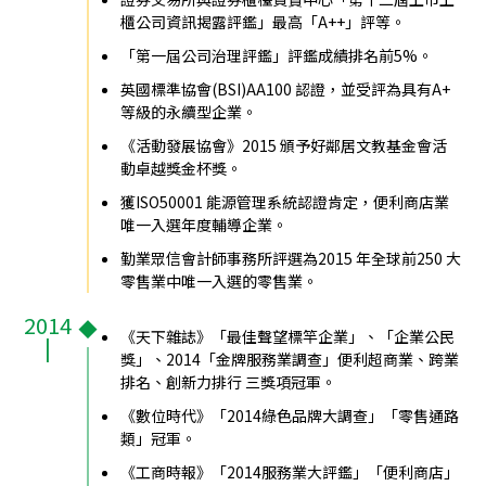
櫃公司資訊揭露評鑑」最高「A++」評等。
「第一屆公司治理評鑑」評鑑成績排名前5%。
英國標準協會(BSI)AA100 認證，並受評為具有A+
等級的永續型企業。
《活動發展協會》2015 頒予好鄰居文教基金會活
動卓越獎金杯獎。
獲ISO50001 能源管理系統認證肯定，便利商店業
唯一入選年度輔導企業。
勤業眾信會計師事務所評選為2015 年全球前250 大
零售業中唯一入選的零售業。
2014
《天下雜誌》「最佳聲望標竿企業」、「企業公民
|
獎」、2014「金牌服務業調查」便利超商業、跨業
排名、創新力排行 三獎項冠軍。
《數位時代》「2014綠色品牌大調查」「零售通路
類」冠軍。
《工商時報》「2014服務業大評鑑」「便利商店」