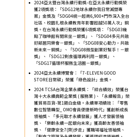
2024亞太暨台灣永續行動獎-在亞太永續行動獎榮
獲2項獎項：「SDG12地球永續你我日常減塑專
案」金獎及「SDG04統一超商6,900+門市深入全台
社區、校園扎根永續教育年影響超越50萬人次」銅
獎。在台灣永續行動獎榮獲6項獎項：「SDG03幾
點了咖啡館有閒來坐－銀獎」、「SDG04多元共融
好鄰居同樂會－銀獎」、「SDG08安心動力，共融
新未來－銅獎」、「SDG08微型創業好幫手！－銀
獎」、「SDG12剩食循環再利用－銀獎」、
「SDG17循環杯服務生活圈－銀獎」
2024亞太永續博覽會：「7-ELEVEN GOOD
STORE日常碳」榮獲「綠色設計」金獎。
2024 TCSA台灣企業永續獎：「綜合績效」榮獲台
灣十大永續典範企業獎 ( 服務業 )、「永續報告」榮
獲貿易百貨-第1類白金級。永續單項績效：「零售
數位智慧轉型_ OMO會員便捷新時代」獲創新成長
領袖獎、「多元取才永續發展」獲人才發展領袖
獎、「樂齡永續一起銀向未來」獲高齡友善領袖
獎、「健康安全7(齊)步走」獲職場福祉領袖獎、
「剩食之管理及永續發展」獲循環經濟領袖獎、