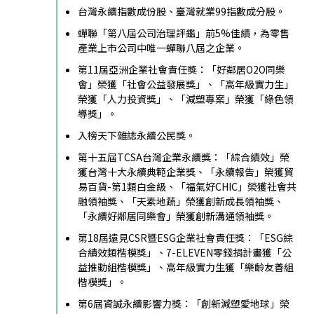
台灣永續指數成份股、臺灣就業99指數成分股。
蟬聯「第八屆公司治理評鑑」前5%佳績，為零售
產業上市公司中唯一蟬聯八屆之企業。
第11屆亞洲企業社會責任獎：「好鄰居O2O同樂
會」榮獲「社會公益發展獎」、「高年級實力生」
榮獲「人力投資獎」、「減塑專案」榮獲「綠色領
導獎」。
入榜天下雜誌永續公民獎。
第十五屆TCSA台灣企業永續獎：「綜合績效」榮
獲台灣十大永續典範企業獎、「永續報告」榮獲貿
易百貨-第1類白金級、「福氣好CHIC」榮獲社會共
融領袖獎、「天素地蔬」榮獲創新成長領袖獎、
「永續好鄰居同樂會」榮獲創新溝通領袖獎。
第18屆遠見CSR暨ESG企業社會責任獎：「ESG綜
合績效類楷模獎」、7-ELEVEN零錢捐計畫獲「公
益推動組楷模獎」、高年級實力生獲「樂齡友善組
楷模獎」。
第6屆資誠永續影響力獎：「創新減塑愛地球」榮