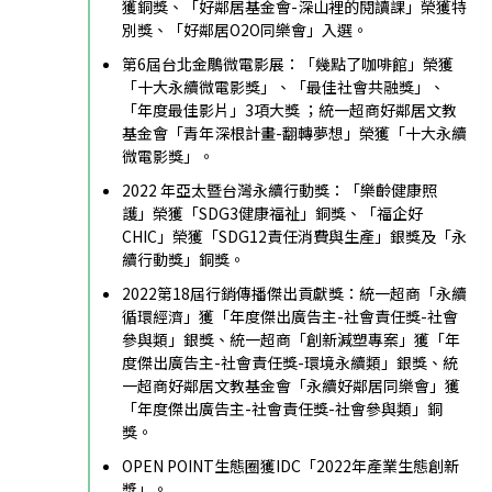
獲銅獎、「好鄰居基金會-深山裡的閱讀課」榮獲特
別獎、「好鄰居O2O同樂會」入選。
第6屆台北金鵰微電影展：「幾點了咖啡館」榮獲
「十大永續微電影獎」、「最佳社會共融獎」、
「年度最佳影片」3項大獎 ；統一超商好鄰居文教
基金會「青年深根計畫-翻轉夢想」榮獲「十大永續
微電影獎」。
2022 年亞太暨台灣永續行動獎：「樂齡健康照
護」榮獲「SDG3健康福祉」銅獎、「福企好
CHIC」榮獲「SDG12責任消費與生產」銀獎及「永
續行動獎」銅獎。
2022第18屆行銷傳播傑出貢獻獎：統一超商「永續
循環經濟」獲「年度傑出廣告主-社會責任獎-社會
參與類」銀獎、統一超商「創新減塑專案」獲「年
度傑出廣告主-社會責任獎-環境永續類」銀獎、統
一超商好鄰居文教基金會「永續好鄰居同樂會」獲
「年度傑出廣告主-社會責任獎-社會參與類」銅
獎。
OPEN POINT生態圈獲IDC「2022年產業生態創新
獎」。