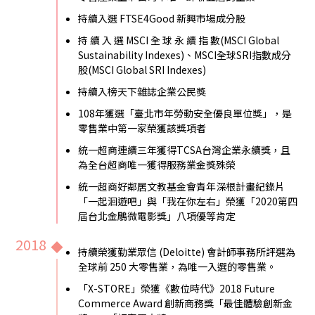
持續入選 FTSE4Good 新興市場成分股
持 續 入 選 MSCI 全 球 永 續 指 數(MSCI Global
Sustainability Indexes)、MSCI全球SRI指數成分
股(MSCI Global SRI Indexes)
持續入榜天下雜誌企業公民獎
108年獲選「臺北市年勞動安全優良單位獎」，是
零售業中第一家榮獲該獎項者
統一超商連續三年獲得TCSA台灣企業永續獎，且
為全台超商唯一獲得服務業金獎殊榮
統一超商好鄰居文教基金會青年深根計畫紀錄片
「一起洄遊吧」與「我在你左右」榮獲「2020第四
屆台北金鵰微電影獎」八項優等肯定
2018
持續榮獲勤業眾信 (Deloitte) 會計師事務所評選為
全球前 250 大零售業，為唯一入選的零售業。
「X-STORE」榮獲《數位時代》2018 Future
Commerce Award 創新商務獎「最佳體驗創新金