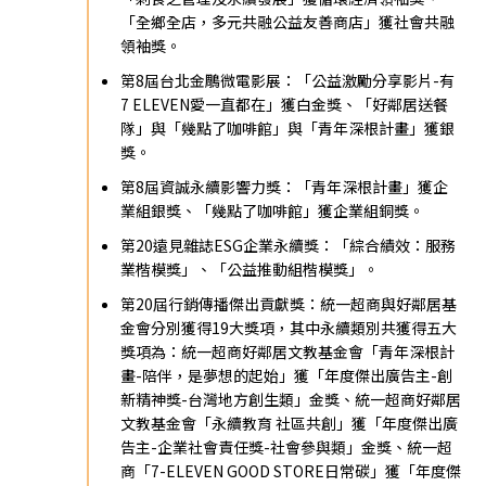
「全鄉全店，多元共融公益友善商店」獲社會共融
領袖獎。
第8屆台北金鵰微電影展：「公益激勵分享影片-有
7 ELEVEN愛一直都在」獲白金獎、「好鄰居送餐
隊」與「幾點了咖啡館」與「青年深根計畫」獲銀
獎。
第8屆資誠永續影響力獎：「青年深根計畫」獲企
業組銀獎、「幾點了咖啡館」獲企業組銅獎。
第20遠見雜誌ESG企業永續獎：「綜合績效：服務
業楷模獎」、「公益推動組楷模獎」。
第20屆行銷傳播傑出貢獻獎：統一超商與好鄰居基
金會分別獲得19大獎項，其中永續類別共獲得五大
獎項為：統一超商好鄰居文教基金會「青年深根計
畫-陪伴，是夢想的起始」獲「年度傑出廣告主-創
新精神獎-台灣地方創生類」金獎、統一超商好鄰居
文教基金會「永續教育 社區共創」獲「年度傑出廣
告主-企業社會責任獎-社會參與類」金獎、統一超
商「7-ELEVEN GOOD STORE日常碳」獲「年度傑