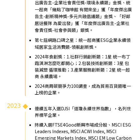
出廣告主-企業社會責任獎-環境永續類」金獎、統
一超商「幾點了咖啡館 有閒來坐」獲「年度傑出廣
告主-創新精神獎-多元共融倡議類」金獎、「好鄰
居送餐隊 為愛出發」獲「年度傑出廣告主-企業社
會責任獎-社會參與類」銀獎。
第七屆網路口碑之星：統一超商獲ESG企業永續領
域居家生活消費類-領航創新獎。
2024年食創獎：1.社群行銷創新類：1星 統一布丁
霜淇淋怎麼吃都開心；2.包裝技術創新類：3星 包
裝減塑 循環推動；3.產業服務創新類：2星 統一超
商 永續農場。
2024商周碳競爭力100調查，成為貿易百貨類唯一
上榜的企業。
2023
連續五年入選DJSI「道瓊永續世界指數」，名列世
界標竿企業。
持續入選FTSE4Good新興市場成分股、MSCI ESG
Leaders Indexes, MSCI ACWI Index, MSCI
Emerging Markets Index, MSCI EM Low Carbon