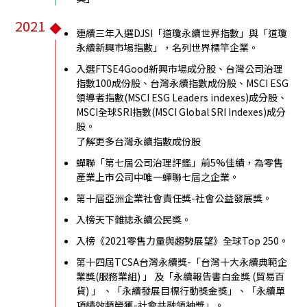
2021
連續三年入選DJSI「道瓊永續世界指數」與「道瓊
永續新興市場指數」，名列世界標竿企業。
入選FTSE4Good新興市場成分股、台灣公司治理
指數100成份股、台灣永續指數成份股、MSCI ESG
領導者指數(MSCI ESG Leaders indexes)成分股、
MSCI全球SRI指數(MSCI Global SRI Indexes)成分
股。
了解更多台灣永續指數成份股
蟬聯「第七屆公司治理評鑑」前5%佳績，為零售
產業上市公司中唯一蟬聯七屆之企業。
第十屆亞洲企業社會責任獎-社會公益發展獎。
入榜天下雜誌永續公民獎。
入榜《2021零售力量與趨勢展望》全球Top 250。
第十四屆TCSA台灣永續獎-「台灣十大永續典範企
業獎(服務業組) 」 及「永續報告書白金獎 (貿易百
貨) 」 、「永續發展目標行動獎金獎」、「永續單
項績效類榮獲-社會共融領袖獎」。