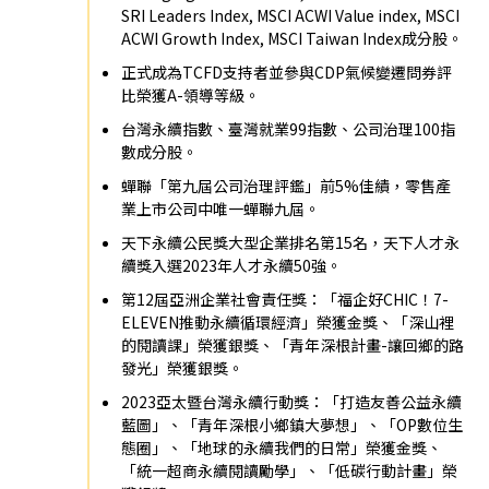
SRI Leaders Index, MSCI ACWI Value index, MSCI
ACWI Growth Index, MSCI Taiwan Index成分股。
正式成為TCFD支持者並參與CDP氣候變遷問券評
比榮獲A-領導等級。
台灣永續指數、臺灣就業99指數、公司治理100指
數成分股。
蟬聯「第九屆公司治理評鑑」前5%佳績，零售產
業上市公司中唯一蟬聯九屆。
天下永續公民獎大型企業排名第15名，天下人才永
續獎入選2023年人才永續50強。
第12屆亞洲企業社會責任獎：「福企好CHIC！7-
ELEVEN推動永續循環經濟」榮獲金獎、「深山裡
的閱讀課」榮獲銀獎、「青年深根計畫-讓回鄉的路
發光」榮獲銀獎。
2023亞太暨台灣永續行動獎：「打造友善公益永續
藍圖」、「青年深根小鄉鎮大夢想」、「OP數位生
態圈」、「地球的永續我們的日常」榮獲金獎、
「統一超商永續閱讀勵學」、「低碳行動計畫」榮