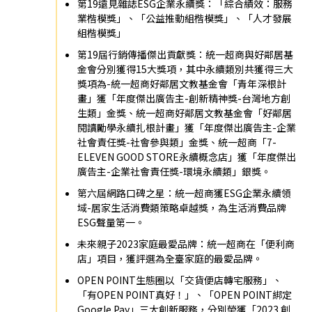
第19遠見雜誌ESG企業永續獎：「綜合績效：服務
業楷模獎」、「公益推動組楷模獎」、「人才發展
組楷模獎」
第19屆行銷傳播傑出貢獻獎：統一超商與好鄰居基
金會分別獲得15大獎項，其中永續類別共獲得三大
獎項為-統一超商好鄰居文教基金會「青年深根計
畫」獲「年度傑出廣告主-創新精神獎-台灣地方創
生類」金獎、統一超商好鄰居文教基金會「好鄰居
閱讀勵學永續扎根計畫」獲「年度傑出廣告主-企業
社會責任獎-社會參與類」金獎、統一超商「7-
ELEVEN GOOD STORE永續概念店」獲「年度傑出
廣告主-企業社會責任獎-環境永續類」銀獎。
第六屆網路口碑之星：統一超商獲ESG企業永續領
域-居家生活消費類策略卓越獎，為生活消費品牌
ESG聲量第一。
未來親子2023家庭最愛品牌：統一超商在「便利商
店」項目，獲評選為全臺家庭的最愛品牌。
OPEN POINT生態圈以「交貨便店轉宅服務」、
「有OPEN POINT真好！」、「OPEN POINT綁定
Google Pay」三大創新服務，分別榮獲「2023 創