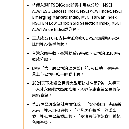
持續入選FTSE4Good新興市場成分股、MSCI
ACWI ESG Leaders Index, MSCI ACWI Index, MSCI
Emerging Markets Index, MSCI Taiwan Index,
MSCI EM Low Carbon SRI Selection Index, MSCI
ACWI Value Index成分股。
正式成為TCFD支持者並參與CDP氣候變遷問券評
比榮獲A-領導等級。
台灣永續指數、臺灣就業99指數、公司治理100指
數成分股。
蟬聯「第十屆公司治理評鑑」前5%佳績，零售產
業上市公司中唯一蟬聯十屆。
2024天下永續公民獎大型服務排名第7名，入榜天
下人才永續獎大型服務組，入選健康企業公民獎健
康99企業。
第13屆亞洲企業社會責任獎：「安心動力，共融新
未來」獲人力投資獎、「好鄰居送餐隊─為愛出
發」獲社會公益發展獎、「零浪費低碳飲食」獲綠
色領導獎。